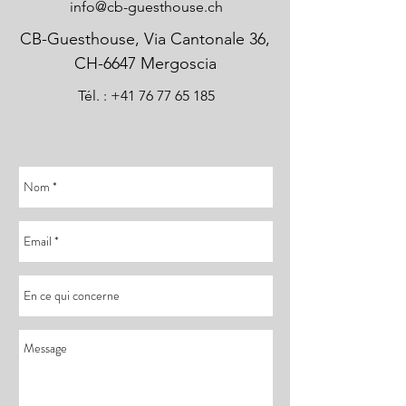
info@cb-guesthouse.ch
CB-Guesthouse, Via Cantonale 36,
CH-6647 Mergoscia
Tél. : +41 76 77 65 185