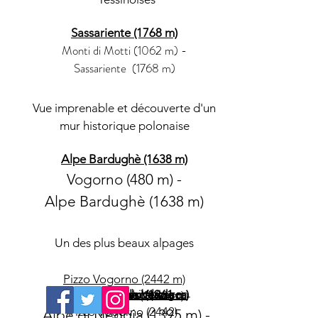
Sassariente (1768 m)
Monti di Motti (1062 m) -
Sassariente (1768 m)
Vue imprenable et découverte d'un
mur historique polonaise
Alpe Bardughè (1638 m)
Vogorno (480 m) -
Alpe Bardughè (1638 m)
Un des plus beaux alpages
Pizzo Vogorno (2442 m)
Mountainbiketouren
Bungy Jumping
Monte Tamaro (1961 m)
Via alta della Verzasca
Sites d'escalade
Alpe Bardughè (1638 m) -
Pizzo Vogorno (2442)
Alpe di Neggia (1395 m) -