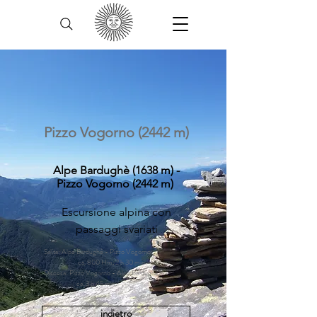
Pizzo Vogorno (2442 m)
Alpe Bardughè (1638 m) -
Pizzo Vogorno (2442 m)
Escursione alpina con
passaggi svariati
Salita: Alpe Bardughè - Pizzo Vogorno,
ca. 800 Hm, 2 h 30 min.
Discesa: Pizzo Vogorno - Alpe Bardughè,
ca. 3 h 45 min.
indietro