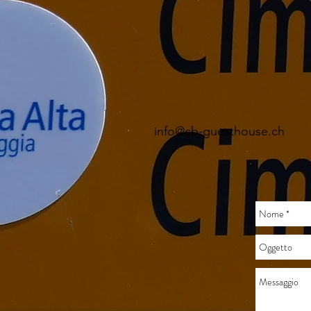
info@cb-guesthouse.ch