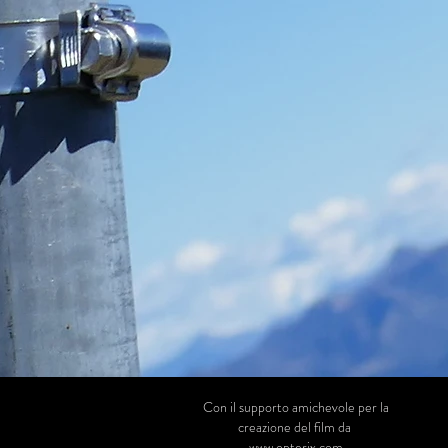
Con il supporto amichevole per la
creazione del film da
www.opterix.com