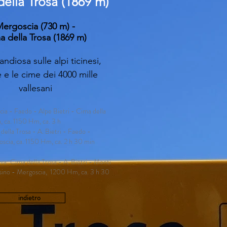
ella Trosa (1869 m)
ergoscia (730 m) -
a della Trosa (1869 m)
andiosa sulle alpi ticinesi,
e e le cime dei 4000 mille
vallesani
cia - Faedo - Alpe Bietri - Cima della
 ca. 1150 Hm, ca. 3 h
della Trosa - A. Bietri - Faedo -
cia, ca. 1150 Hm, ca. 2 h 30 min
tiva: Cima della Trosa - A. Bietri - Monti
ssino - Mergoscia, 1200 Hm, ca. 3 h 30
indietro