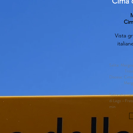
Cima d
M
Cim
Vista gr
italian
Salita: Mergos
Trosa,
Discesa: Cima 
Mergos
Salita alterna
di Lego - Fre
min