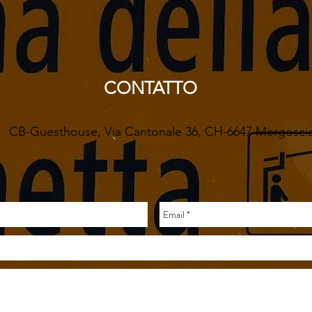
CONTATTO
CB-Guesthouse, Via Cantonale 36, CH-6647 Mergosci